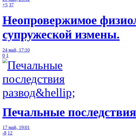
+5
37
Неопровержимое физиол
супружеской измены.
24 май, 17:10
0
1
Печальные последствия
17 май, 19:01
-8
12