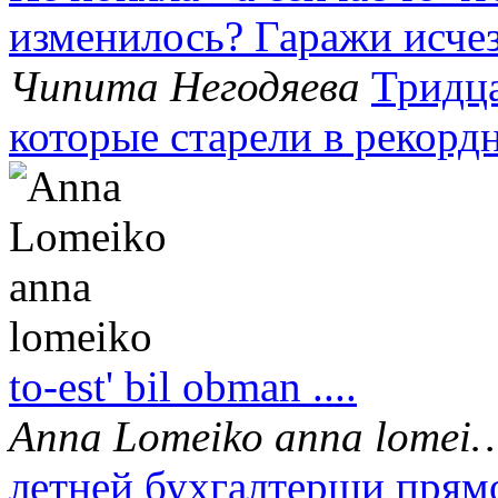
изменилось? Гаражи исч
Чипита Негодяева
Тридц
которые старели в рекор
to-est' bil obman ....
Anna Lomeiko anna lomei
летней бухгалтерши прямо