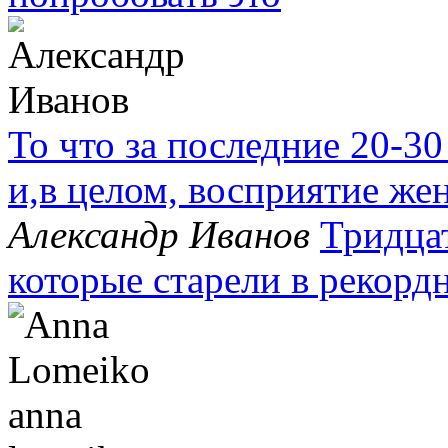
То что за последние 20-30
и,в целом, восприятие 
Aлександр Иванов
Тридца
которые старели в рекор