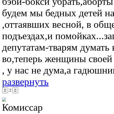
бэби-бокси убрать,аборты з
будем мы бедных детей на
,оттаявших весной, в общ
подъездах,и помойках...за
депутатам-тварям думать 
во,теперь женщины своей 
, у нас не дума,а гадюшник
развернуть
2