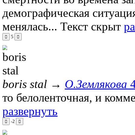
демографическая ситуация
менялась...
Текст скрыт
ра
5
boris stal
→
О.Землякова
то белоленточная, и комм
развернуть
-2