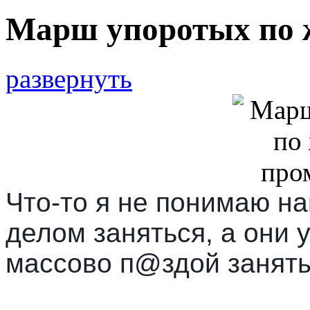
Марш упоротых по 
развернуть
Что-то я не понимаю н
делом заняться, а они 
массово п@здой занят