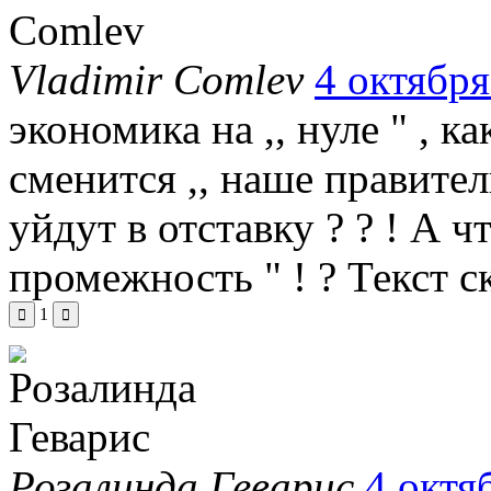
Vladimir Comlev
4 октября
экономика на ,, нуле " , ка
сменится ,, наше правитель
уйдут в отставку ? ? ! А чт
промежность " ! ?
Текст с
1
Розалинда Геварис
4 октя