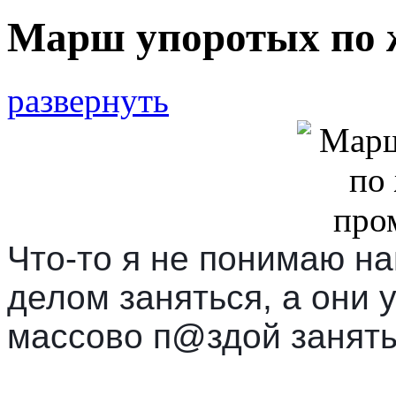
Марш упоротых по 
развернуть
Что-то я не понимаю н
делом заняться, а они 
массово п@здой занят