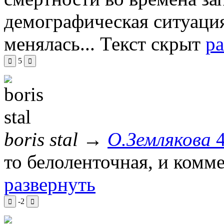
демографическая ситуация
менялась...
Текст скрыт
ра
5
boris stal
→
О.Землякова
то белоленточная, и комм
развернуть
-2