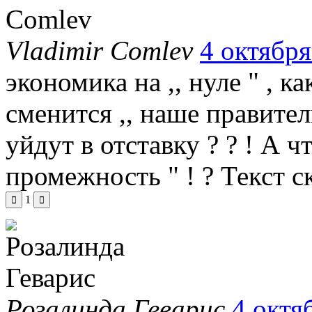
Vladimir Comlev
4 октября
экономика на ,, нуле " , ка
сменится ,, наше правитель
уйдут в отставку ? ? ! А чт
промежность " ! ?
Текст с
1
Розалинда Геварис
4 октя