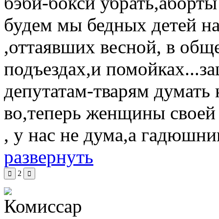
бэби-бокси убрать,аборты з
будем мы бедных детей на
,оттаявших весной, в общ
подъездах,и помойках...за
депутатам-тварям думать 
во,теперь женщины своей 
, у нас не дума,а гадюшник
развернуть
2