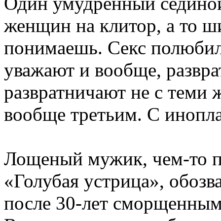
Один умудренный сединой
женщин на клитор, а то ш
понимаешь. Секс полюбили
уважают и вообще, развра
развратничают не с теми 
вообще третьим. С инопла
Лощеный мужик, чем-то по
«Голубая устрица», обоз
после 30-лет сморщенными