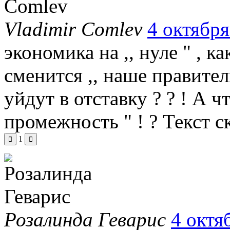
Vladimir Comlev
4 октября
экономика на ,, нуле " , ка
сменится ,, наше правитель
уйдут в отставку ? ? ! А чт
промежность " ! ?
Текст с
1
Розалинда Геварис
4 октя