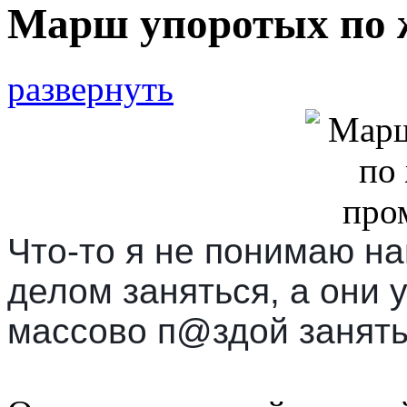
Марш упоротых по 
развернуть
Что-то я не понимаю н
делом заняться, а они 
массово п@здой занят