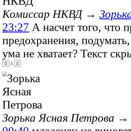
Комиссар НКВД
→
Зорьк
23:27
А насчет того, что 
предохранения, подумать,
ума не хватает?
Текст скр
1
Зорька Ясная Петрова
00:40
младенец не виноват