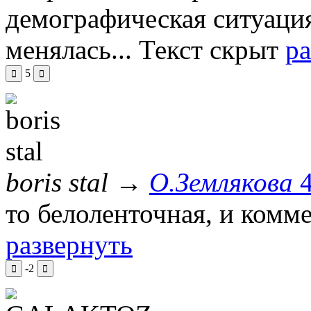
демографическая ситуация
менялась...
Текст скрыт
ра
5
boris stal
→
О.Землякова
то белоленточная, и комм
развернуть
-2