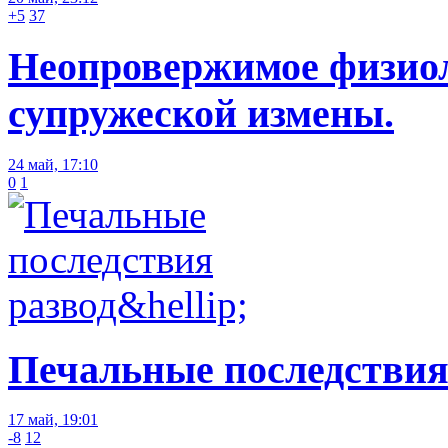
+5
37
Неопровержимое физиол
супружеской измены.
24 май, 17:10
0
1
Печальные последствия
17 май, 19:01
-8
12