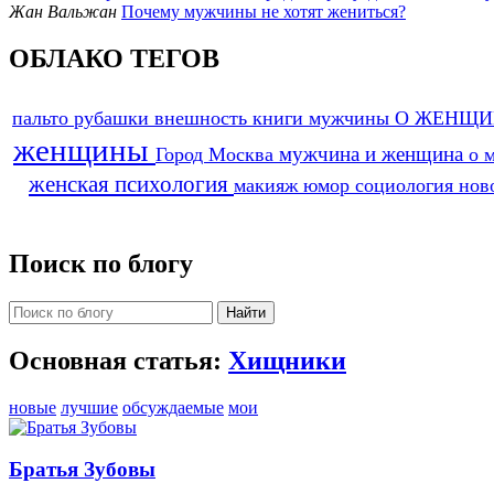
Жан Вальжан
Почему мужчины не хотят жениться?
ОБЛАКО ТЕГОВ
пальто
рубашки
внешность
книги
мужчины
О ЖЕНЩ
женщины
мужчина и женщина
Город Москва
о 
женская психология
макияж
юмор
социология
нов
Поиск по блогу
Основная статья:
Хищники
новые
лучшие
обсуждаемые
мои
Братья Зубовы