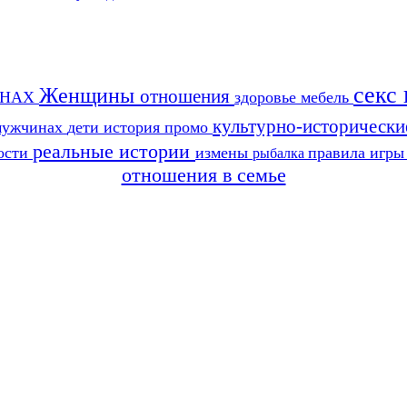
секс
Женщины
отношения
ИНАХ
здоровье
мебель
культурно-исторически
мужчинах
дети
история
промо
реальные истории
ости
измены
правила игр
рыбалка
отношения в семье