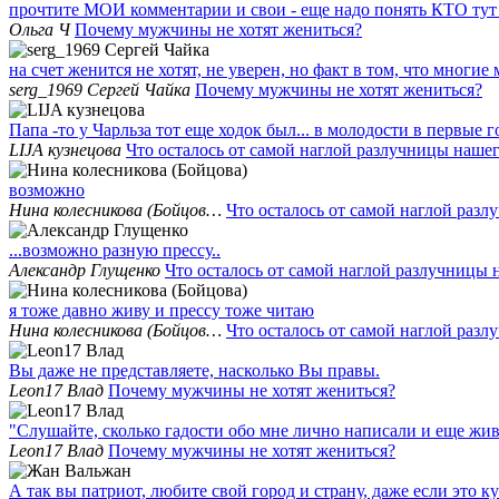
прочтите МОИ комментарии и свои - еще надо понять КТО тут л
Ольга Ч
Почему мужчины не хотят жениться?
на счет женится не хотят, не уверен, но факт в том, что мног
serg_1969 Сергей Чайка
Почему мужчины не хотят жениться?
Папа -то у Чарльза тот еще ходок был... в молодости в первые 
LIJA кузнецова
Что осталось от самой наглой разлучницы наш
возможно
Нина колесникова (Бойцов…
Что осталось от самой наглой раз
...возможно разную прессу..
Александр Глущенко
Что осталось от самой наглой разлучницы
я тоже давно живу и прессу тоже читаю
Нина колесникова (Бойцов…
Что осталось от самой наглой раз
Вы даже не представляете, насколько Вы правы.
Leon17 Влад
Почему мужчины не хотят жениться?
"Слушайте, сколько гадости обо мне лично написали и еще жи
Leon17 Влад
Почему мужчины не хотят жениться?
А так вы патриот, любите свой город и страну, даже если это к