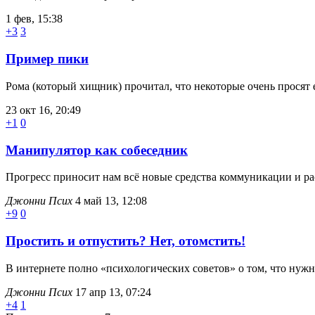
1 фев, 15:38
+3
3
Пример пики
Рома (который хищник) прочитал, что некоторые очень просят е
23 окт 16, 20:49
+1
0
Манипулятор как собеседник
Прогресс приносит нам всё новые средства коммуникации и ра
Джонни Псих
4 май 13, 12:08
+9
0
Простить и отпустить? Нет, отомстить!
В интернете полно «психологических советов» о том, что нужн
Джонни Псих
17 апр 13, 07:24
+4
1