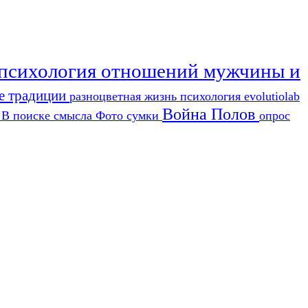
психология отношений мужчины и
е традиции
разноцветная жизнь
психология
evolutiolab
Война Полов
ы
В поиске смысла
Фото
сумки
опрос