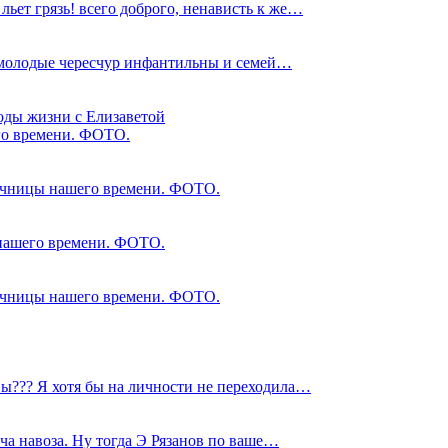
ьет грязь! всего доброго, ненависть к же…
ие молодые чересчур инфантильны и семей…
годы жизни с Елизаветой
его времени. ФОТО.
лучницы нашего времени. ФОТО.
 нашего времени. ФОТО.
лучницы нашего времени. ФОТО.
вы??? Я хотя бы на личности не переходила…
уча навоза. Ну тогда Э Рязанов по ваше…