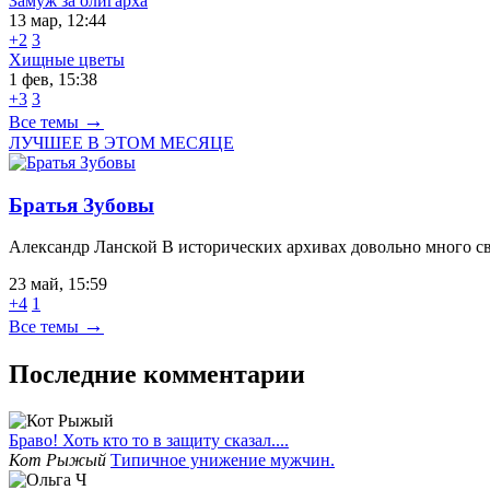
Замуж за олигарха
13 мар, 12:44
+2
3
Хищные цветы
1 фев, 15:38
+3
3
→
Все темы
ЛУЧШЕЕ В ЭТОМ МЕСЯЦЕ
Братья Зубовы
Александр Ланской В исторических архивах довольно много св
23 май, 15:59
+4
1
→
Все темы
Последние комментарии
Браво! Хоть кто то в защиту сказал....
Кот Рыжый
Типичное унижение мужчин.