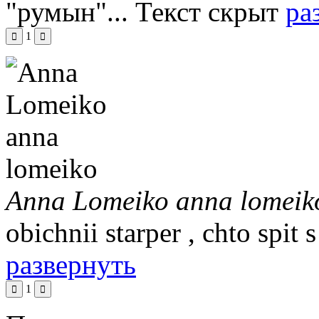
"румын"...
Текст скрыт
ра
1
Anna Lomeiko anna lomeik
obichnii starper , chto spi
развернуть
1