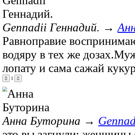
Gennadii Геннадий.
→
Ан
Равноправие воспринимаю
водяру в тех же дозах.Му
лопату и сама сажай куку
1
Анна Буторина
→
Gennad
это вы загнули: женщины 