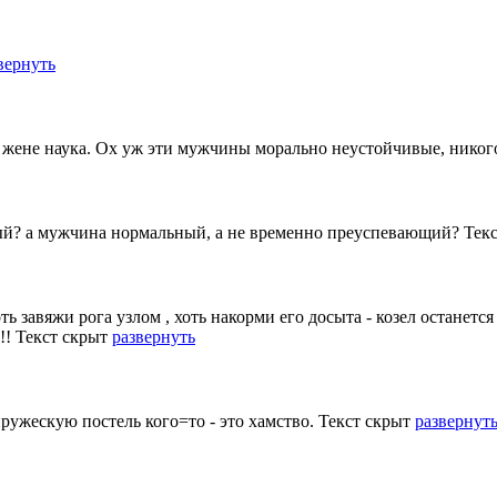
вернуть
а жене наука. Ох уж эти мужчины морально неустойчивые, никог
ый? а мужчина нормальный, а не временно преуспевающий?
Тек
ть завяжи рога узлом , хоть накорми его досыта - козел останетс
!!!
Текст скрыт
развернуть
ружескую постель кого=то - это хамство.
Текст скрыт
развернут