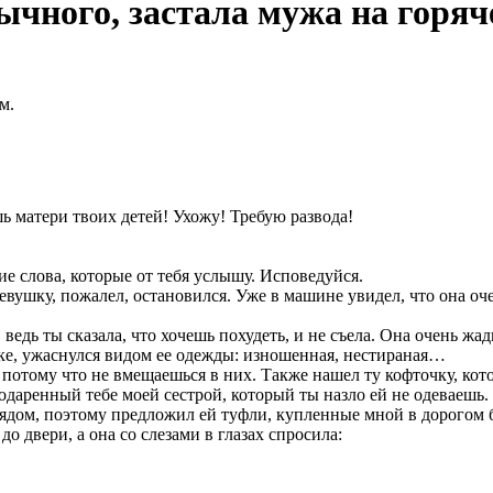
ычного, застала мужа на горяч
шь матери твоих детей! Ухожу! Требую развода!
ие слова, которые от тебя услышу. Исповедуйся.
шку, пожалел, остановился. Уже в машине увидел, что она очень
едь ты сказала, что хочешь похудеть, и не съела. Она очень жад
нке, ужаснулся видом ее одежды: изношенная, нестираная…
потому что не вмещаешься в них. Также нашел ту кофточку, кото
подаренный тебе моей сестрой, который ты назло ей не одеваешь.
рядом, поэтому предложил ей туфли, купленные мной в дорогом б
до двери, а она со слезами в глазах спросила: