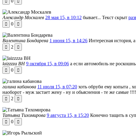
0
Александр Москалев
28 мая 15, в 10:12
бывает...
Текст скрыт
раз
0
Валентина Бондарева
1 июня 15, в 14:26
Интересная история, 
2
laizzzza ВН
9 октября 15, в 09:06
а если автомобиль не роскошн
0
галина кабанова
11 июля 15, в 07:20
хоть обруби ему копыта , хо
наоборот - муж застает жену - ну и обьяснения - те же самые !!!
2
Татьяна Тихомирова
9 августа 15, в 15:20
Конечно тащить в суп
0