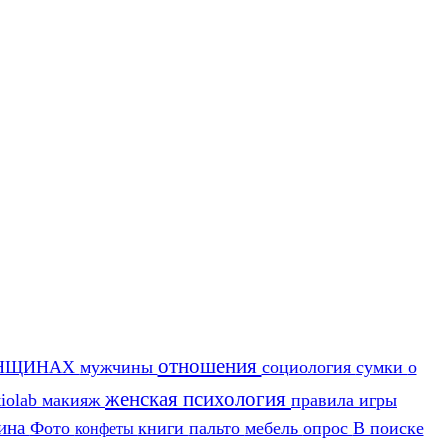
отношения
НЩИНАХ
мужчины
социология
сумки
о
женская психология
tiolab
макияж
правила игры
ина
Фото
книги
пальто
мебель
опрос
В поиске
конфеты