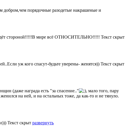
вам добром,чем порядочные разодетые накрашеные и
ойдёт стороной!!!!!В мире всё ОТНОСИТЕЛЬНО!!!!!
Текст скрыт
лей..Если уж кого спасут-будьте уверены- женятся))
Текст скрыт
нщин (даже награда есть "за спасение.."
, мало того, пару
 женился на ней, и на остальных тоже, да как-то и не тянуло.
и)))
Текст скрыт
развернуть