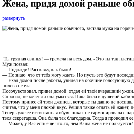
Жена, придя домой раньше об
развернуть
Ты грязная свинья! — гремела на весь дом. - Это ты так плати
Муж позвал:
— Подожди! Расскажу, как было!
— Не знаю, что от тебя могу ждать. Но пусть это будут последн
— Ехал домой после работы, увидел на обочине голосующую деву
ничего не ела.
Посочувствовал, привез домой, отдал ей твой вчерашний ужин, в
Спросил, не хочет ли она умыться. Пока была в душевой каби
Поэтому принес ей твои джинсы, которые ты давно не носишь, 
считая, что у меня плохой вкус. Решил также отдать ей жакет, 
Теперь уже ее истоптанная обувь никак не гармонировала с на
твоя секретарша. Она была так благодарна. Тогда я проводил ее 
— Может, у Вас есть еще что-то, чем Ваша жена не пользуется?