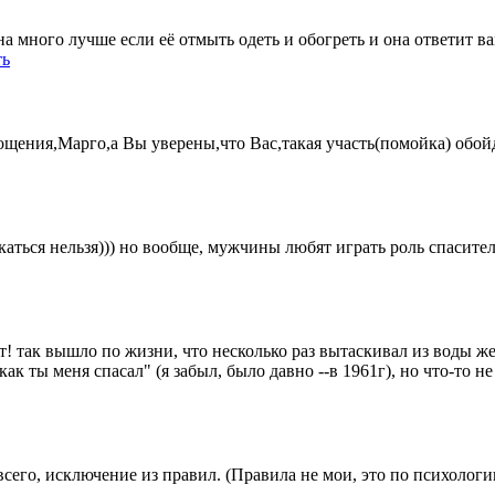
на много лучше если её отмыть одеть и обогреть и она ответит 
ть
ощения,Марго,а Вы уверены,что Вас,такая участь(помойка) об
рекаться нельзя))) но вообще, мужчины любят играть роль спасите
! так вышло по жизни, что несколько раз вытаскивал из воды же
к ты меня спасал" (я забыл, было давно --в 1961г), но что-то не
всего, исключение из правил. (Правила не мои, это по психологи