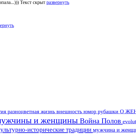
пала...)))
Текст скрыт
развернуть
вернуть
гия
разноцветная жизнь
внешность
юмор
рубашки
О ЖЕ
 мужчины и женщины
Война Полов
evolu
культурно-исторические традиции
мужчина и женщ