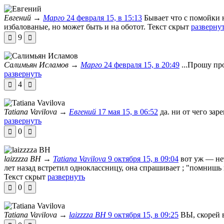
Евгений
→
Марго
24 февраля 15, в 15:13
Бывает что с помойки 
избалованые, но может быть и на оботот.
Текст скрыт
разверну
9
Салимьян Исламов
→
Марго
24 февраля 15, в 20:49
...Прошу пр
развернуть
4
Tatiana Vavilova
→
Евгений
17 мая 15, в 06:52
да. ни от чего за
развернуть
0
laizzzza ВН
→
Tatiana Vavilova
9 октября 15, в 09:04
вот уж — нет
лет назад встретил одноклассницу, она спрашивает ; "помнишь ка
Текст скрыт
развернуть
0
Tatiana Vavilova
→
laizzzza ВН
9 октября 15, в 09:25
ВЫ, скорей 