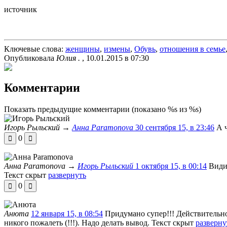
источник
Ключевые слова:
женщины
,
измены
,
Обувь
,
отношения в семье
Опубликовала
Юлия .
, 10.01.2015 в 07:30
Комментарии
Показать предыдущие комментарии
(показано %s из %s)
Игорь Рыльский
→
Анна Paramonova
30 сентября 15, в 23:46
А 
0
Анна Paramonova
→
Игорь Рыльский
1 октября 15, в 00:14
Види
Текст скрыт
развернуть
0
Анюта
12 января 15, в 08:54
Придумано супер!!! Действительно,
никого пожалеть (!!!). Надо делать вывод.
Текст скрыт
разверну