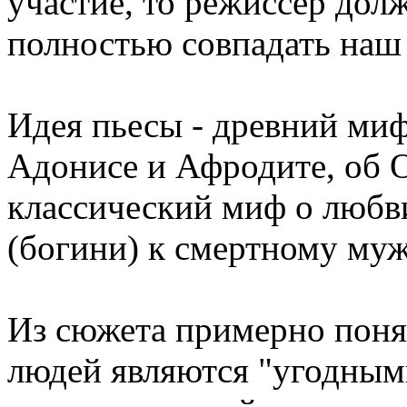
участие, то режиссер дол
полностью совпадать наш 
Идея пьесы - древний ми
Адонисе и Афродите, об О
классический миф о люб
(богини) к смертному муж
Из сюжета примерно понят
людей являются "угодным